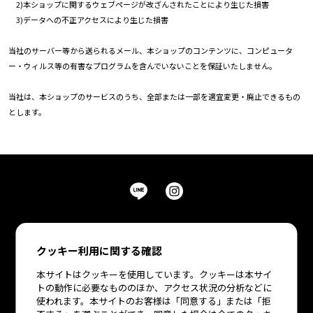
2)本ショップに関するウェブページが改ざんされたことにより生じた損害
3)データへの不正アクセスにより生じた損害
当社のサーバー等から送られるメール、本ショップのコンテンツに、コンピュータ
ー・ウィルス等の有害なプログラムを含んでいないことを保証いたしません。
当社は、本ショップのサービスのうち、全部または一部を適宜変更・廃止できるもの
とします。
クッキー利用に関する確認
本サイトはクッキーを使用しています。クッキーは本サイ
All Items
Bra
トの動作に必要なもののほか、アクセス状況の分析などに
使われます。本サイトのお客様は「同意する」または「拒