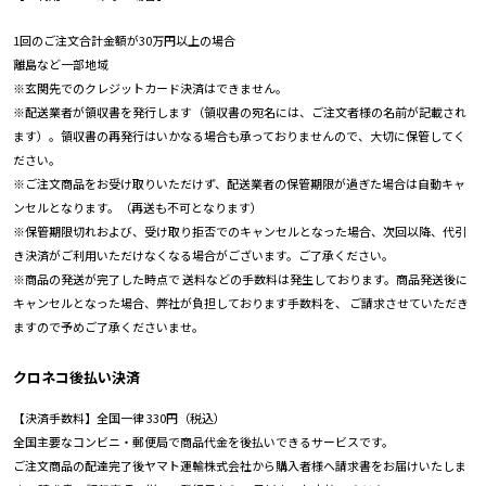
1回のご注文合計金額が30万円以上の場合
離島など一部地域
※玄関先でのクレジットカード決済はできません。
※配送業者が領収書を発行します（領収書の宛名には、ご注文者様の名前が記載され
ます）。領収書の再発行はいかなる場合も承っておりませんので、大切に保管してく
ださい。
※ご注文商品をお受け取りいただけず、配送業者の保管期限が過ぎた場合は自動キャ
ンセルとなります。（再送も不可となります）
※保管期限切れおよび、受け取り拒否でのキャンセルとなった場合、次回以降、代引
き決済がご利用いただけなくなる場合がございます。ご了承ください。
※商品の発送が完了した時点で 送料などの手数料は発生しております。商品発送後に
キャンセルとなった場合、弊社が負担しております手数料を、 ご請求させていただき
ますので予めご了承くださいませ。
クロネコ後払い決済
【決済手数料】全国一律 330円（税込）
全国主要なコンビニ・郵便局で商品代金を後払いできるサービスです。
ご注文商品の配達完了後ヤマト運輸株式会社から購入者様へ請求書をお届けいたしま