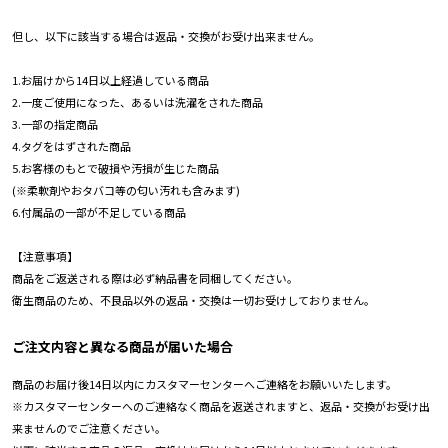
但し、以下に該当する場合は返品・交換がお受け出来ません。
1.お届けから14日以上経過している商品
2.一度ご使用になった、あるいは洗濯をされた商品
3.一部の指定商品
4.タグをはずされた商品
5.お客様のもとで破損や汚損が生じた商品
(※柔軟剤やおタバコ等の匂い汚れも含みます)
6.付属品の一部が不足している商品
【注意事項】
商品をご返送される際は必ず納品書を同梱してください。
衛生商品のため、不良品以外の返品・交換は一切お受けしておりません。
ご注文内容と異なる商品が届いた場合
商品のお届け後14日以内にカスタマーセンターへご連絡をお願いいたします。
※カスタマーセンターへのご連絡なく商品を返送されますと、返品・交換がお受け出
来ませんのでご注意ください。