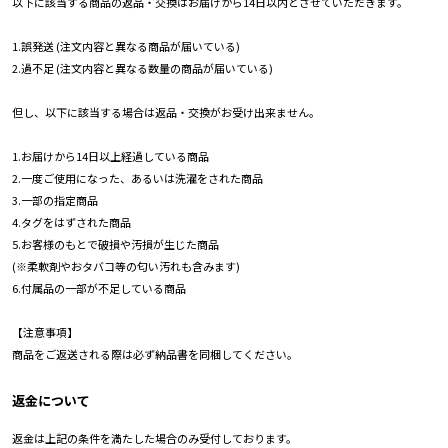
以下に該当する商品の返品・交換はお届けから14日以内とさせていただきます。
1.誤発送 (注文内容と異なる商品が届いている)
2.過不足 (注文内容と異なる数量の商品が届いている)
但し、以下に該当する場合は返品・交換がお受け出来ません。
1.お届けから14日以上経過している商品
2.一度ご使用になった、あるいは洗濯をされた商品
3.一部の指定商品
4.タグをはずされた商品
5.お客様のもとで破損や汚損が生じた商品
(※柔軟剤やおタバコ等の匂い汚れも含みます)
6.付属品の一部が不足している商品
【注意事項】
商品をご返送される際は必ず納品書を同梱してください。
返金について
返金は上記の条件を満たした場合のみ受付しております。