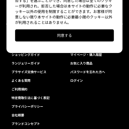
Bottoms
Roomwear
否する」を選ぶことができ、同意した場合は全てのクッキ
ーが利用され、拒否した場合は本サイトの動作に必要なク
ッキー以外の使用を制限することができます。お客様が同
雑貨
その他
意しない限り本サイトの動作に必要最小限のクッキー以外
が利用されることはありません。
同意する
ABOUT US
MEMBER
お問い合わせ
会員登録
ショッピングガイド
マイページ・購入履歴
ランジェリーガイド
お気に入り商品
ブラサイズ交換サービス
パスワードを忘れた方へ
よくある質問
ログイン
ご利用規約
特定商取引法に基づく表記
プライバシーポリシー
会社概要
ブランドコンセプト