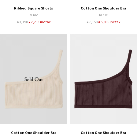
Ribbed Square Shorts
Cotton One Shoulder Bra
KEnTe
KEnTe
¥ 3,190
¥ 2,233 inc tax
¥ 7,150
¥ 5,005 inc tax
Cotton One Shoulder Bra
Cotton One Shoulder Bra