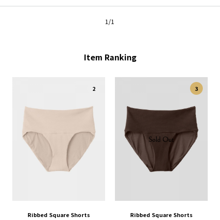
1/1
Item Ranking
3
4
Ribbed Square Shorts
Cotton One Shoulder Bra