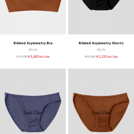
Ribbed Asymmetry Bra
Ribbed Asymmetry Shorts
KEnTe
KEnTe
¥ 7,150
¥ 5,005 inc tax
¥ 3,190
¥ 2,233 inc tax