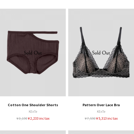
Cotton One Shoulder Shorts
Pattern Over Lace Bra
KEnTe
KEnTe
¥ 3,190
¥ 2,233 inc tax
¥ 7,590
¥ 5,313 inc tax