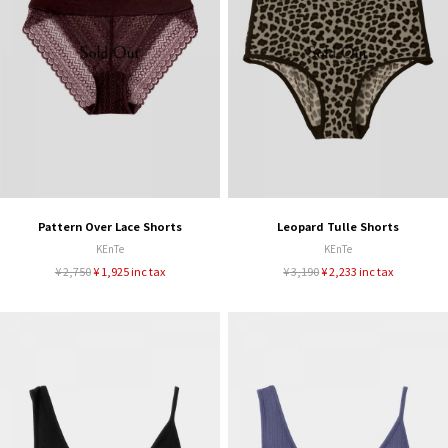
Pattern Over Lace Shorts
Leopard Tulle Shorts
KEnTe
KEnTe
¥ 2,750
¥ 1,925 inc tax
¥ 3,190
¥ 2,233 inc tax