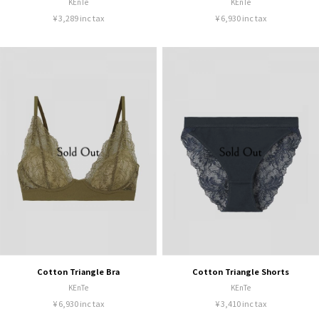
KEnTe
KEnTe
¥ 3,289 inc tax
¥ 6,930 inc tax
Cotton Triangle Bra
Cotton Triangle Shorts
KEnTe
KEnTe
¥ 6,930 inc tax
¥ 3,410 inc tax