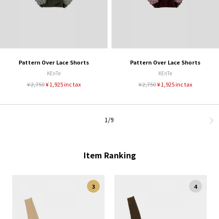
Pattern Over Lace Shorts
Pattern Over Lace Shorts
KEnTe
KEnTe
¥ 2,750
¥ 1,925 inc tax
¥ 2,750
¥ 1,925 inc tax
1/9
Item Ranking
3
4