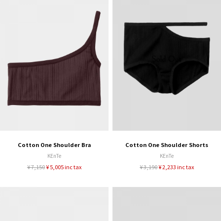
Cotton One Shoulder Bra
Cotton One Shoulder Shorts
KEnTe
KEnTe
¥ 7,150
¥ 5,005 inc tax
¥ 3,190
¥ 2,233 inc tax