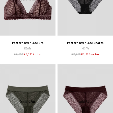
Pattern Over Lace Bra
Pattern Over Lace Shorts
KEnTe
KEnTe
¥ 7,590
¥ 5,313 inc tax
¥ 2,750
¥ 1,925 inc tax