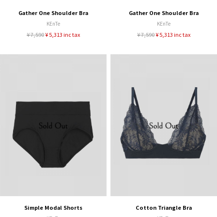
Gather One Shoulder Bra
Gather One Shoulder Bra
KEnTe
KEnTe
¥ 7,590
¥ 5,313 inc tax
¥ 7,590
¥ 5,313 inc tax
Simple Modal Shorts
Cotton Triangle Bra