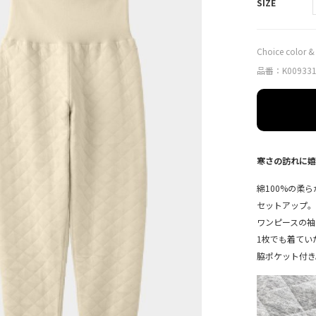
SIZE
Choice color & 
品番：K00933
寒さの訪れに嬉
綿100%の柔
セットアップ
ワンピースの袖
1枚でも着てい
脇ポケット付き