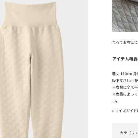
まるでお布団に
アイテム概要
着丈:110cm 身
股下丈:71cm 裾
※衣類は全て平
※商品によって
い。
»
サイズガイド
カテゴリ