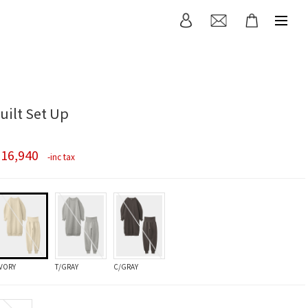
uilt Set Up
16,940
¥
-inc tax
IVORY
T/GRAY
C/GRAY