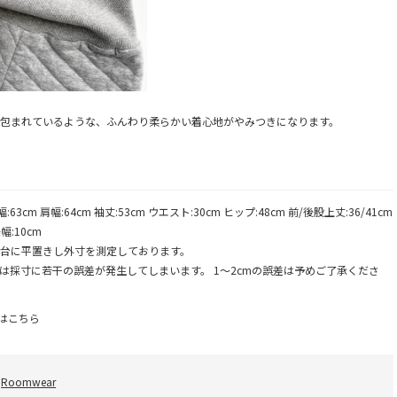
包まれているような、ふんわり柔らかい着心地がやみつきになります。
幅:63cm 肩幅:64cm 袖丈:53cm ウエスト:30cm ヒップ:48cm 前/後股上丈:36/41cm
幅:10cm
台に平置きし外寸を測定しております。
は採寸に若干の誤差が発生してしまいます。 1～2cmの誤差は予めご了承くださ
はこちら
：
Roomwear