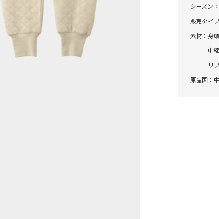
シーズン
販売タイ
素材：
身頃
中綿
リブ
原産国：