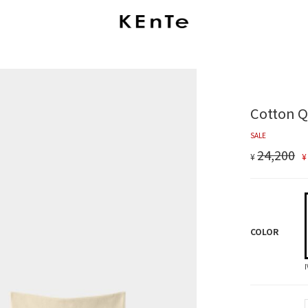
Cotton Q
SALE
24,200
¥
COLOR