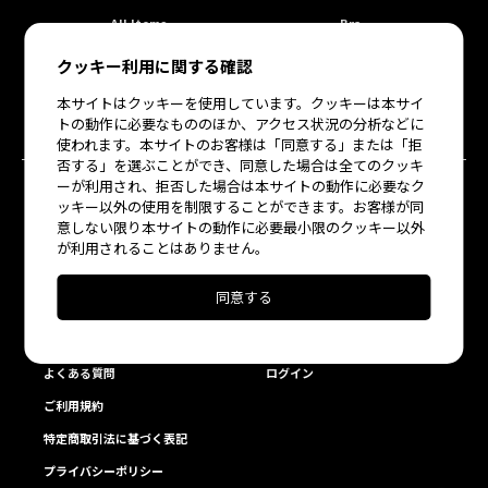
All Items
Bra
クッキー利用に関する確認
Bottoms
Roomwear
本サイトはクッキーを使用しています。クッキーは本サイ
雑貨
その他
トの動作に必要なもののほか、アクセス状況の分析などに
使われます。本サイトのお客様は「同意する」または「拒
否する」を選ぶことができ、同意した場合は全てのクッキ
ーが利用され、拒否した場合は本サイトの動作に必要なク
ッキー以外の使用を制限することができます。お客様が同
ABOUT US
MEMBER
意しない限り本サイトの動作に必要最小限のクッキー以外
お問い合わせ
会員登録
が利用されることはありません。
ショッピングガイド
マイページ・購入履歴
同意する
ランジェリーガイド
お気に入り商品
ブラサイズ交換サービス
パスワードを忘れた方へ
よくある質問
ログイン
ご利用規約
特定商取引法に基づく表記
プライバシーポリシー