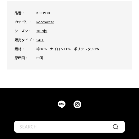
品番：
K003930
カテゴリ：
Roomwear
シーズン：
2019秋
販売タイプ：
SALE
素材：
綿87% ナイロン11% ポリウレタン2%
原産国：
中国