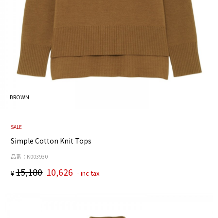
BROWN
SALE
Simple Cotton Knit Tops
品番：K003930
15,180
10,626
¥
- inc tax