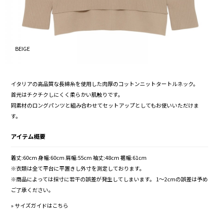
BEIGE
イタリアの高品質な長綿糸を使用した肉厚のコットンニットタートルネック。
首元はチクチクしにくく柔らかい肌触りです。
同素材のロングパンツと組み合わせてセットアップとしてもお使いいただけま
す。
アイテム概要
着丈:60cm 身幅:60cm 肩幅:55cm 袖丈:48cm 裾幅:61cm
※衣類は全て平台に平置きし外寸を測定しております。
※商品によっては採寸に若干の誤差が発生してしまいます。 1～2cmの誤差は予め
ご了承ください。
»
サイズガイドはこちら