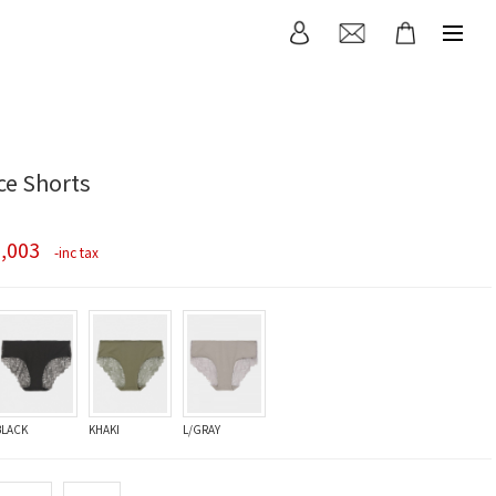
ce Shorts
3,003
-inc tax
BLACK
KHAKI
L/GRAY