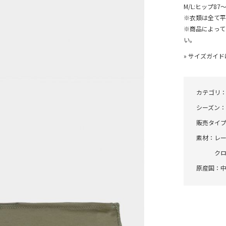
M/L:ヒップ87〜
※衣類は全て平
※商品によって
い。
»
サイズガイド
カテゴリ
シーズン
販売タイ
素材：
レ
ク
原産国：