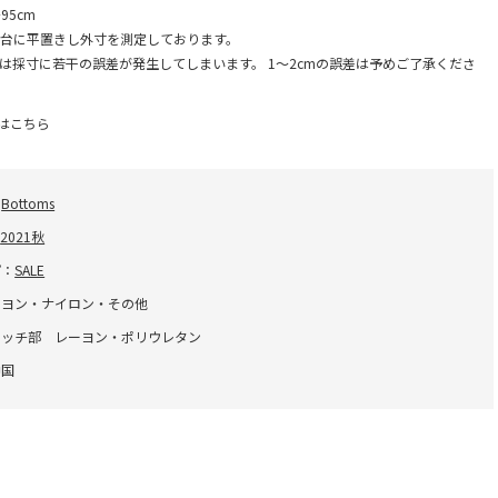
95cm
台に平置きし外寸を測定しております。
は採寸に若干の誤差が発生してしまいます。 1～2cmの誤差は予めご了承くださ
はこちら
：
Bottoms
：
2021秋
プ：
SALE
ーヨン・ナイロン・その他
ロッチ部 レーヨン・ポリウレタン
中国