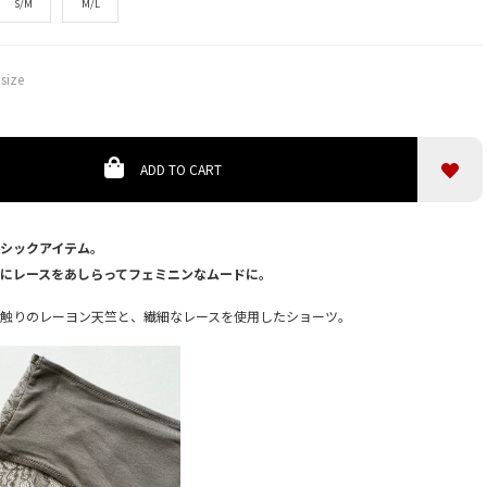
S/M
M/L
size
0
ADD TO CART
シックアイテム。
にレースをあしらってフェミニンなムードに。
触りのレーヨン天竺と、繊細なレースを使用したショーツ。