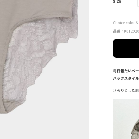
SIZE
Choice color & 
品番：K01292
毎日着たいベー
バックスタイル
さらりとした肌