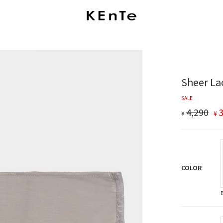
Sheer La
SALE
4,290
¥
¥
COLOR